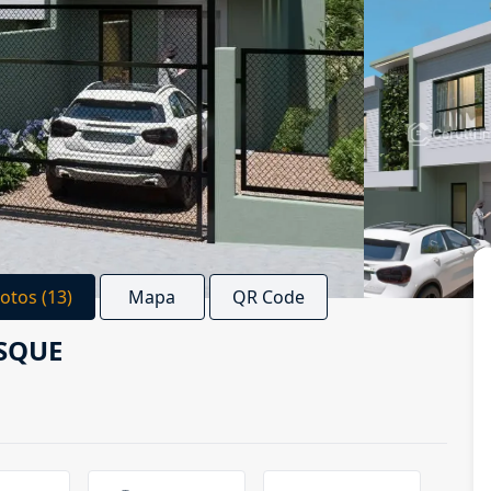
Fotos (13)
Mapa
QR Code
USQUE