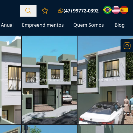
(47) 99772-0392
Favoritos (0 itens)
Anual
Empreendimentos
Quem Somos
Blog