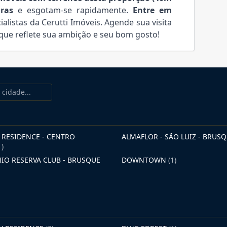
ras
e esgotam-se rapidamente.
Entre em
alistas da Cerutti Imóveis. Agende sua visita
 que reflete sua ambição e seu bom gosto!
RESIDENCE - CENTRO
ALMAFLOR - SÃO LUIZ - BRUS
1)
O RESERVA CLUB - BRUSQUE
DOWNTOWN
(1)