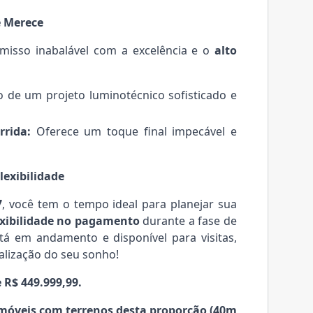
ê Merece
misso inabalável com a excelência e o
alto
o de um projeto luminotécnico sofisticado e
rida:
Oferece um toque final impecável e
exibilidade
7
, você tem o tempo ideal para planejar sua
exibilidade no pagamento
durante a fase de
tá em andamento e disponível para visitas,
alização do seu sonho!
 R$ 449.999,99.
móveis com terrenos desta proporção (40m