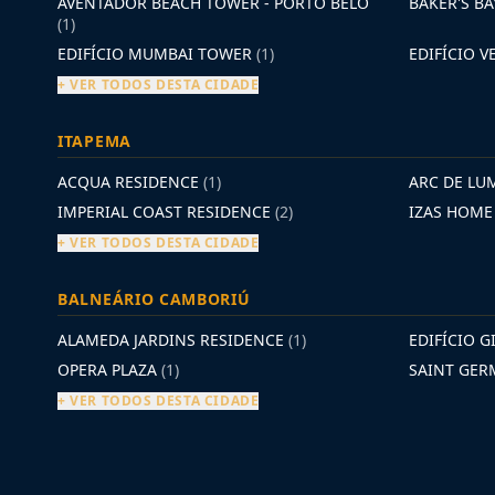
AVENTADOR BEACH TOWER - PORTO BELO
BAKER'S B
(1)
EDIFÍCIO MUMBAI TOWER
(1)
EDIFÍCIO 
+ VER TODOS DESTA CIDADE
ITAPEMA
ACQUA RESIDENCE
(1)
ARC DE LU
IMPERIAL COAST RESIDENCE
(2)
IZAS HOM
+ VER TODOS DESTA CIDADE
BALNEÁRIO CAMBORIÚ
ALAMEDA JARDINS RESIDENCE
(1)
EDIFÍCIO G
OPERA PLAZA
(1)
SAINT GE
+ VER TODOS DESTA CIDADE