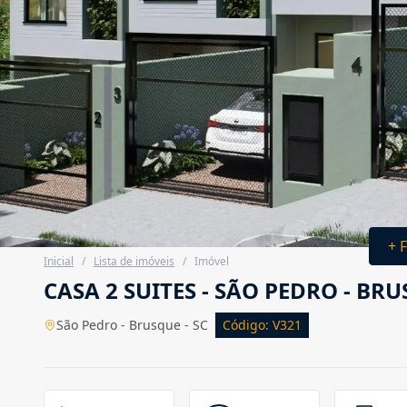
+ 
Inicial
/
Lista de imóveis
/
Imóvel
CASA 2 SUITES - SÃO PEDRO - BR
São Pedro - Brusque - SC
Código: V321