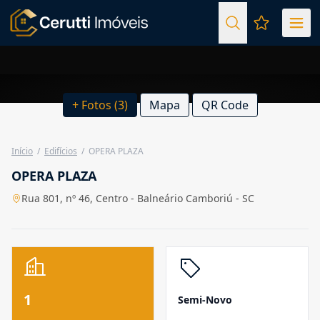
Favoritos (
+ Fotos (3)
Mapa
QR Code
Início
/
Edifícios
/
OPERA PLAZA
OPERA PLAZA
Rua 801, nº 46, Centro - Balneário Camboriú - SC
1
Semi-Novo