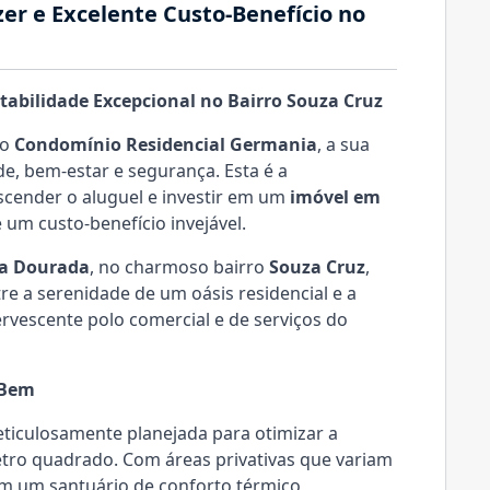
er e Excelente Custo-Benefício no
tabilidade Excepcional no Bairro Souza Cruz
 o
Condomínio Residencial Germania
, a sua
de, bem-estar e segurança. Esta é a
scender o aluguel e investir em um
imóvel em
 um custo-benefício invejável.
oa Dourada
, no charmoso bairro
Souza Cruz
,
re a serenidade de um oásis residencial e a
rvescente polo comercial e de serviços do
 Bem
ticulosamente planejada para otimizar a
tro quadrado. Com áreas privativas que variam
m um santuário de conforto térmico,