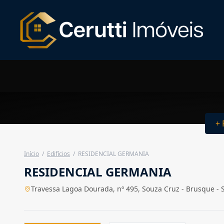
+ 
Início
/
Edifícios
/
RESIDENCIAL GERMANIA
RESIDENCIAL GERMANIA
Travessa Lagoa Dourada, nº 495, Souza Cruz - Brusque - 