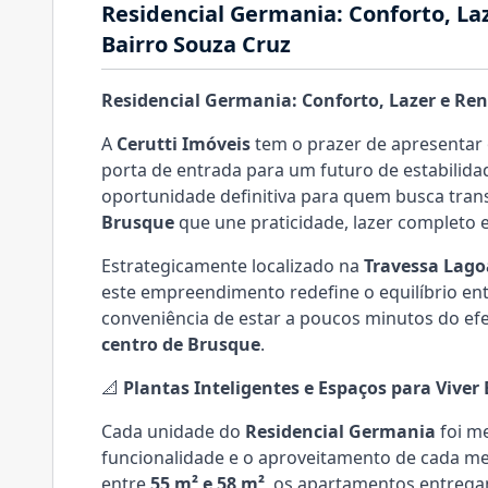
Residencial Germania: Conforto, Laz
Bairro Souza Cruz
Residencial Germania: Conforto, Lazer e Ren
A
Cerutti Imóveis
tem o prazer de apresentar
porta de entrada para um futuro de estabilida
oportunidade definitiva para quem busca tran
Brusque
que une praticidade, lazer completo e
Estrategicamente localizado na
Travessa Lag
este empreendimento redefine o equilíbrio ent
conveniência de estar a poucos minutos do efe
centro de Brusque
.
📐
Plantas Inteligentes e Espaços para Viver
Cada unidade do
Residencial Germania
foi me
funcionalidade e o aproveitamento de cada me
entre
55 m² e 58 m²
, os apartamentos entrega