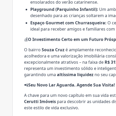
ensolarados do verão catarinense.
Playground (Parquinho Infantil):
Um ambie
desenhado para as crianças soltarem a imag
Espaço Gourmet com Churrasqueira:
O ce
ideal para receber amigos e familiares com e
💰
O Investimento Certo em um Futuro Prósp
O bairro
Souza Cruz
é amplamente reconhecido
acolhedora e uma valorização imobiliária con
excepcionalmente atrativos – na faixa de
R$ 31
representa um investimento sólido e inteligen
garantindo uma
altíssima liquidez
no seu capi
📲
Seu Novo Lar Aguarda. Agende Sua Visita!
A chave para um novo capítulo em sua vida está
Cerutti Imóveis
para descobrir as unidades di
este estilo de vida exclusivo.