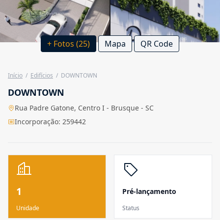
+ Fotos (25)
Mapa
QR Code
Início
/
Edifícios
/
DOWNTOWN
DOWNTOWN
Rua Padre Gatone, Centro I - Brusque - SC
Incorporação: 259442
1
Pré-lançamento
Unidade
Status