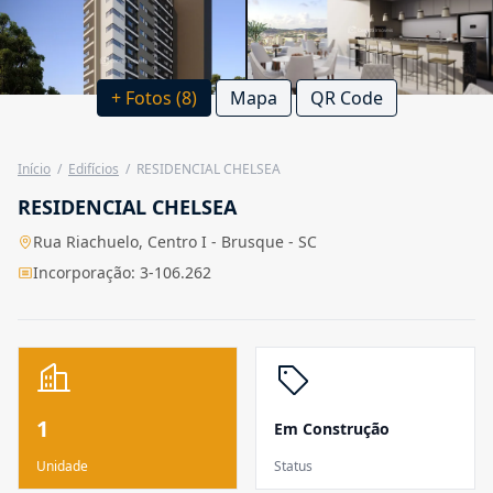
+ Fotos (8)
Mapa
QR Code
Início
/
Edifícios
/
RESIDENCIAL CHELSEA
RESIDENCIAL CHELSEA
Rua Riachuelo, Centro I - Brusque - SC
Incorporação: 3-106.262
1
Em Construção
Unidade
Status