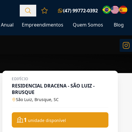
(47) 99772-0392
Favoritos (0 itens)
Anual
Empreendimentos
Quem Somos
Blog
EDIFÍCIO
RESIDENCIAL DRACENA - SÃO LUIZ -
BRUSQUE
São Luiz, Brusque, SC
1
unidade disponível