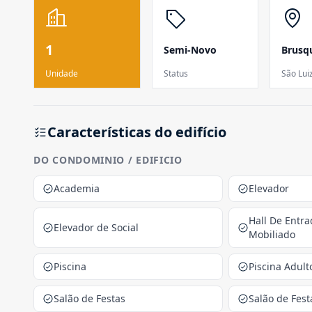
1
Semi-Novo
Brusq
Unidade
Status
São Lui
Características do edifício
DO CONDOMINIO / EDIFICIO
Academia
Elevador
Hall De Entr
Elevador de Social
Mobiliado
Piscina
Piscina Adult
Salão de Festas
Salão de Fest