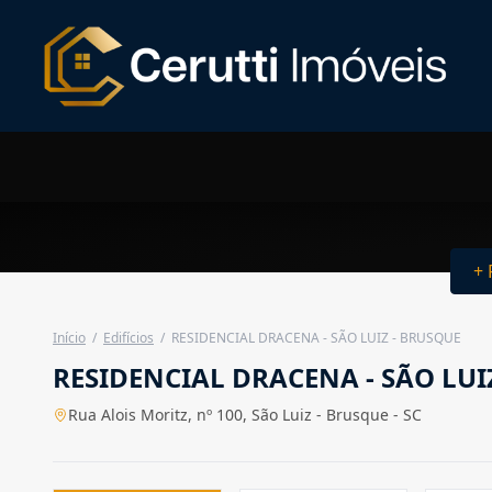
+ 
Início
/
Edifícios
/
RESIDENCIAL DRACENA - SÃO LUIZ - BRUSQUE
RESIDENCIAL DRACENA - SÃO LUI
Rua Alois Moritz, nº 100, São Luiz - Brusque - SC