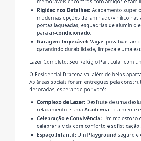
memoráveis encontros com amigos e famili
Rigidez nos Detalhes:
Acabamento superi
modernas opções de laminado/vinílico nas á
portas laqueadas, esquadrias de alumínio e
para
ar-condicionado
.
Garagem Impecável:
Vagas privativas ampl
garantindo durabilidade, limpeza e uma esté
Lazer Completo: Seu Refúgio Particular com um
O Residencial Dracena vai além de belos aparta
As áreas sociais foram entregues pela constru
decoradas, esperando por você:
Complexo de Lazer:
Desfrute de uma desl
relaxamento e uma
Academia
totalmente e
Celebração e Convivência:
Um majestoso 
celebrar a vida com conforto e sofisticação.
Espaço Infantil:
Um
Playground
seguro e 