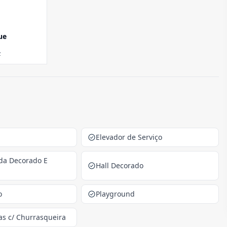
ue
z
Elevador de Serviço
ada Decorado E
Hall Decorado
o
Playground
as c/ Churrasqueira