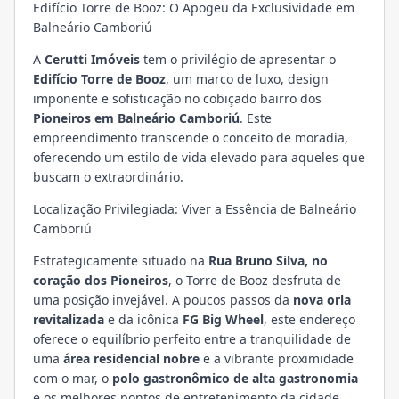
Edifício Torre de Booz: O Apogeu da Exclusividade em
Balneário Camboriú
A
Cerutti Imóveis
tem o privilégio de apresentar o
Edifício Torre de Booz
, um marco de luxo, design
imponente e sofisticação no cobiçado bairro dos
Pioneiros em Balneário Camboriú
. Este
empreendimento transcende o conceito de moradia,
oferecendo um estilo de vida elevado para aqueles que
buscam o extraordinário.
Localização Privilegiada: Viver a Essência de Balneário
Camboriú
Estrategicamente situado na
Rua Bruno Silva, no
coração dos Pioneiros
, o Torre de Booz desfruta de
uma posição invejável. A poucos passos da
nova orla
revitalizada
e da icônica
FG Big Wheel
, este endereço
oferece o equilíbrio perfeito entre a tranquilidade de
uma
área residencial nobre
e a vibrante proximidade
com o mar, o
polo gastronômico de alta gastronomia
e os melhores pontos de entretenimento da cidade.