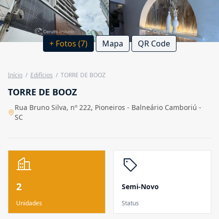
+ Fotos (7)
Mapa
QR Code
Início
/
Edifícios
/
TORRE DE BOOZ
TORRE DE BOOZ
Rua Bruno Silva, nº 222, Pioneiros - Balneário Camboriú -
SC
2
Semi-Novo
Unidades
Status