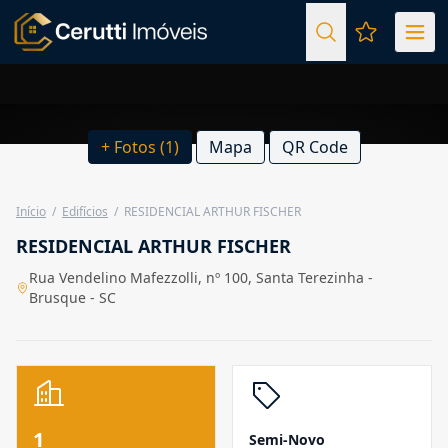
Favoritos (
+ Fotos (1)
Mapa
QR Code
Início
/
Edifícios
/
RESIDENCIAL ARTHUR FISCHER
RESIDENCIAL ARTHUR FISCHER
Rua Vendelino Mafezzolli, nº 100, Santa Terezinha -
Brusque - SC
1
Semi-Novo