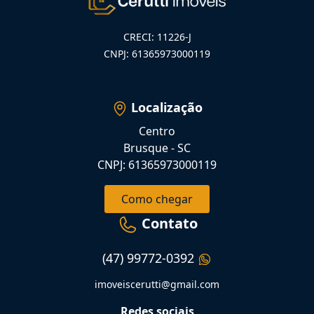
CRECI: 11226-J
CNPJ: 61365973000119
Localização
Centro
Brusque - SC
CNPJ: 61365973000119
Como chegar
Contato
(47) 99772-0392
imoveiscerutti@gmail.com
Redes sociais