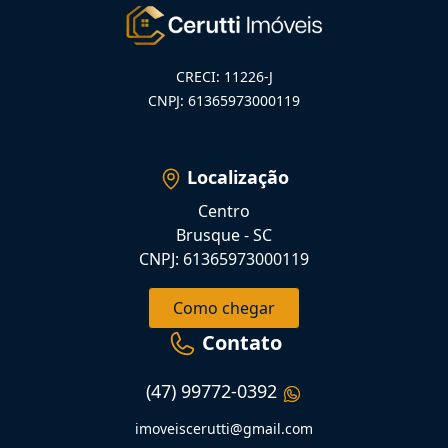
CRECI: 11226-J
CNPJ: 61365973000119
Localização
Centro
Brusque - SC
CNPJ: 61365973000119
Como chegar
Contato
(47) 99772-0392
imoveiscerutti@gmail.com