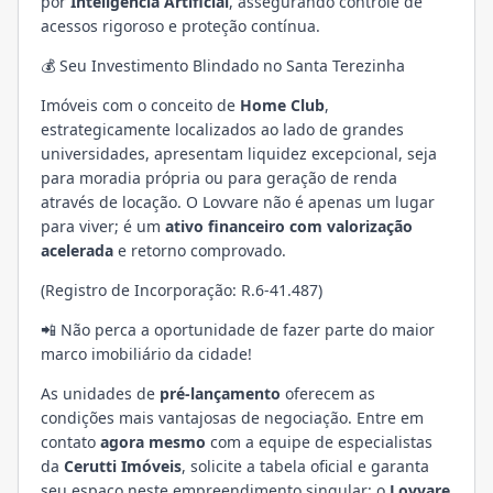
por
Inteligência Artificial
, assegurando controle de
acessos rigoroso e proteção contínua.
💰 Seu Investimento Blindado no Santa Terezinha
Imóveis com o conceito de
Home Club
,
estrategicamente localizados ao lado de grandes
universidades, apresentam liquidez excepcional, seja
para moradia própria ou para geração de renda
através de locação. O Lovvare não é apenas um lugar
para viver; é um
ativo financeiro com valorização
acelerada
e retorno comprovado.
(Registro de Incorporação: R.6-41.487)
📲 Não perca a oportunidade de fazer parte do maior
marco imobiliário da cidade!
As unidades de
pré-lançamento
oferecem as
condições mais vantajosas de negociação. Entre em
contato
agora mesmo
com a equipe de especialistas
da
Cerutti Imóveis
, solicite a tabela oficial e garanta
seu espaço neste empreendimento singular: o
Lovvare