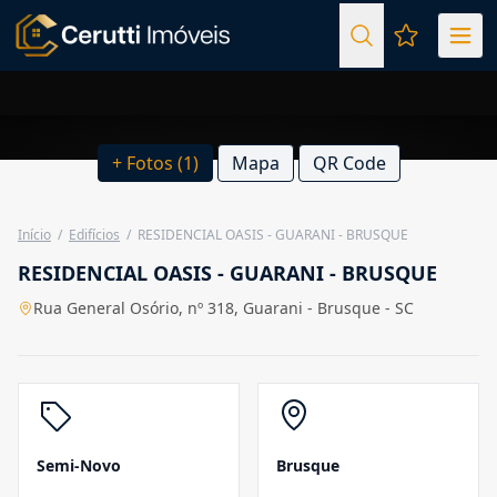
Favoritos (
+ Fotos (1)
Mapa
QR Code
Início
/
Edifícios
/
RESIDENCIAL OASIS - GUARANI - BRUSQUE
RESIDENCIAL OASIS - GUARANI - BRUSQUE
Rua General Osório, nº 318, Guarani - Brusque - SC
Semi-Novo
Brusque