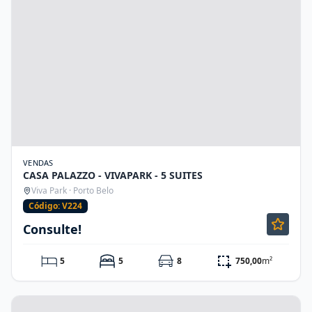
VENDAS
CASA PALAZZO - VIVAPARK - 5 SUITES
Viva Park · Porto Belo
Código: V224
Consulte!
5
5
8
750,00
m²