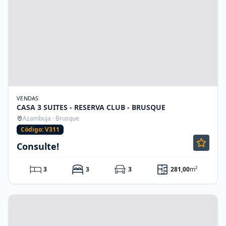
VENDAS
CASA 3 SUITES - RESERVA CLUB - BRUSQUE
Azambuja · Brusque
Código: V311
Consulte!
3
3
3
281,00
m²