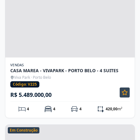
VENDAS
CASA MAREA - VIVAPARK - PORTO BELO - 4 SUITES
Viva Park · Porto Belo
Código: V225
R$ 5.489.000,00
4
4
4
420,00
m²
Em Construção