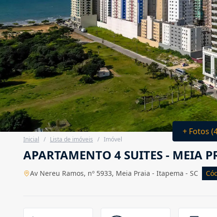
+ Fotos (
Inicial
/
Lista de imóveis
/
Imóvel
APARTAMENTO 4 SUITES - MEIA 
Av Nereu Ramos, nº 5933, Meia Praia - Itapema - SC
Cód