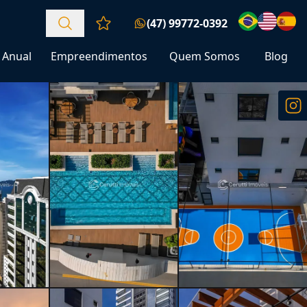
(47) 99772-0392
Favoritos (0 itens)
Anual
Empreendimentos
Quem Somos
Blog