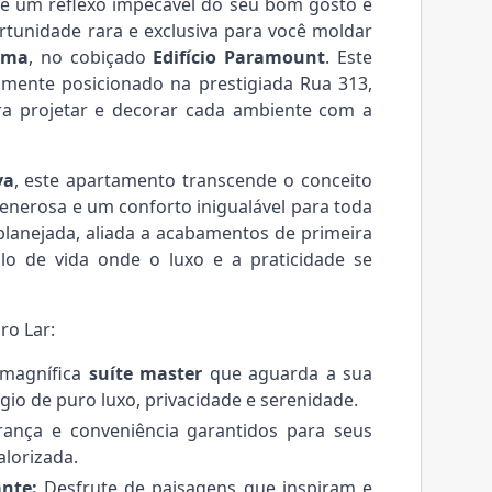
é um reflexo impecável do seu bom gosto e
tunidade rara e exclusiva para você moldar
ema
, no cobiçado
Edifício Paramount
. Este
amente posicionado na prestigiada Rua 313,
ara projetar e decorar cada ambiente com a
va
, este apartamento transcende o conceito
nerosa e um conforto inigualável para toda
 planejada, aliada a acabamentos de primeira
ilo de vida onde o luxo e a praticidade se
ro Lar:
 magnífica
suíte master
que aguarda a sua
io de puro luxo, privacidade e serenidade.
ança e conveniência garantidos para seus
alorizada.
nte:
Desfrute de paisagens que inspiram e