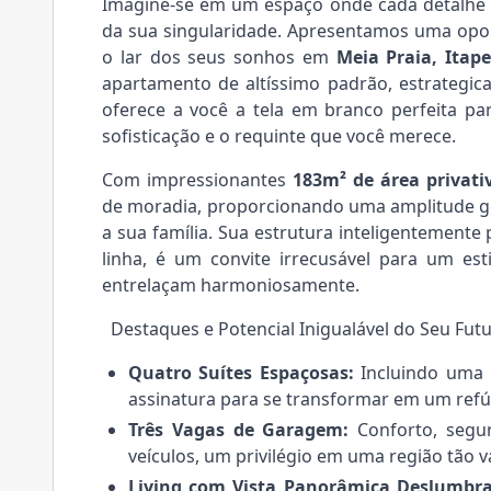
Imagine-se em um espaço onde cada detalhe 
da sua singularidade. Apresentamos uma opor
o lar dos seus sonhos em
Meia Praia, Itap
apartamento de altíssimo padrão, estrategic
oferece a você a tela em branco perfeita p
sofisticação e o requinte que você merece.
Com impressionantes
183m² de área privati
de moradia, proporcionando uma amplitude ge
a sua família. Sua estrutura inteligentemente
linha, é um convite irrecusável para um est
entrelaçam harmoniosamente.
Destaques e Potencial Inigualável do Seu Futu
Quatro Suítes Espaçosas:
Incluindo uma
assinatura para se transformar em um refúg
Três Vagas de Garagem:
Conforto, segur
veículos, um privilégio em uma região tão v
Living com Vista Panorâmica Deslumbra