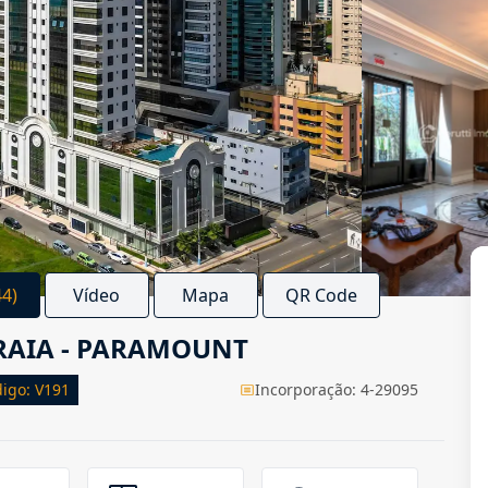
44)
Vídeo
Mapa
QR Code
PRAIA - PARAMOUNT
igo: V191
Incorporação: 4-29095