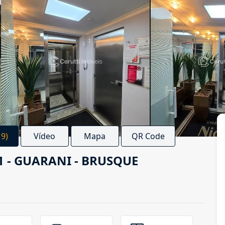
19)
Vídeo
Mapa
QR Code
+1 - GUARANI - BRUSQUE