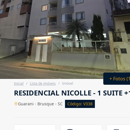
+ Fotos (
Inicial
/
Lista de imóveis
/
Imóvel
RESIDENCIAL NICOLLE - 1 SUITE 
Guarani - Brusque - SC
Código: V338