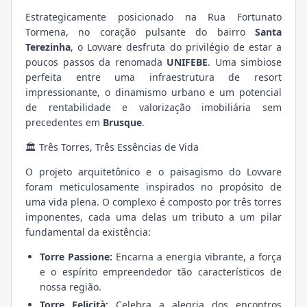
Estrategicamente posicionado na Rua Fortunato
Tormena, no coração pulsante do bairro
Santa
Terezinha
, o Lovvare desfruta do privilégio de estar a
poucos passos da renomada
UNIFEBE
. Uma simbiose
perfeita entre uma infraestrutura de resort
impressionante, o dinamismo urbano e um potencial
de rentabilidade e valorização imobiliária sem
precedentes em
Brusque
.
🏛️ Três Torres, Três Essências de Vida
O projeto arquitetônico e o paisagismo do Lovvare
foram meticulosamente inspirados no propósito de
uma vida plena. O complexo é composto por três torres
imponentes, cada uma delas um tributo a um pilar
fundamental da existência:
Torre Passione:
Encarna a energia vibrante, a força
e o espírito empreendedor tão característicos de
nossa região.
Torre Felicità:
Celebra a alegria dos encontros