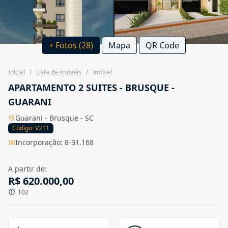
+ Fotos (28)
Mapa
QR Code
Inicial
/
Lista de imóveis
/
Imóvel
APARTAMENTO 2 SUITES - BRUSQUE -
GUARANI
Guarani - Brusque - SC
Código: V211
Incorporação: 8-31.168
A partir de:
R$ 620.000,00
102