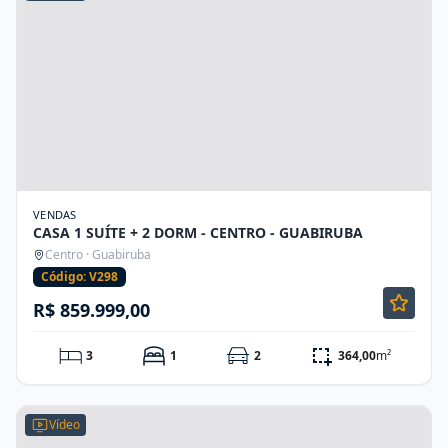
VENDAS
CASA 1 SUÍTE + 2 DORM - CENTRO - GUABIRUBA
Centro · Guabiruba
Código: V298
R$ 859.999,00
3
1
2
364,00
m²
Vídeo