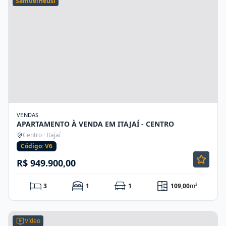
SamuelHeusi
VENDAS
APARTAMENTO À VENDA EM ITAJAÍ - CENTRO
Centro · Itajaí
Código: V6
R$ 949.900,00
3
1
1
109,00
m²
Vídeo