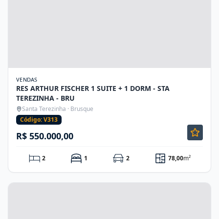
VENDAS
RES ARTHUR FISCHER 1 SUITE + 1 DORM - STA
TEREZINHA - BRU
Santa Terezinha · Brusque
Código: V313
R$ 550.000,00
2
1
2
78,00
m²