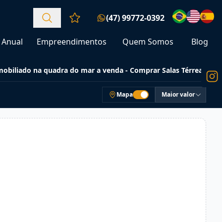
(47) 99772-0392
Favoritos (0 itens)
Anual
Empreendimentos
Quem Somos
Blog
obiliado na quadra do mar a venda - Comprar Salas Térreas
Mapa
Maior valor