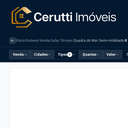
Início
/
Imóveis
/
Venda
/
Salas Térreas
/
Quadra do Mar
/
Semi-mobiliado
·
0
Venda
Cidades
Tipos
Quartos
Valor
1