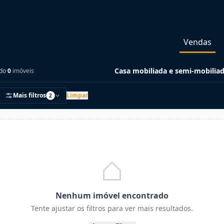
Vendas
Casa mobiliada e semi-mobilia
ado
·
0
imóveis
Mais filtros
Limpar
2
Nenhum imóvel encontrado
Tente ajustar os filtros para ver mais resultados.