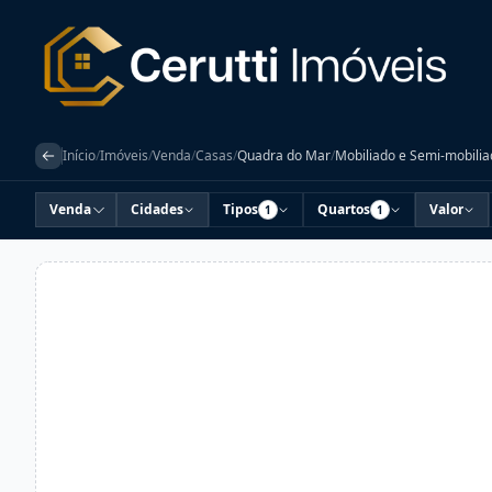
Início
/
Imóveis
/
Venda
/
Casas
/
Quadra do Mar
/
Mobiliado e Semi-mobili
Venda
Cidades
Tipos
Quartos
Valor
1
1