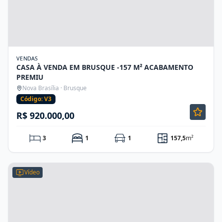
VENDAS
CASA À VENDA EM BRUSQUE -157 M² ACABAMENTO
PREMIU
Nova Brasília · Brusque
Código: V3
R$ 920.000,00
3
1
1
157,5
m²
Vídeo