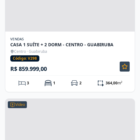
VENDAS
CASA 1 SUÍTE + 2 DORM - CENTRO - GUABIRUBA
Centro · Guabiruba
Código: V298
R$ 859.999,00
3
1
2
364,00
m²
Vídeo