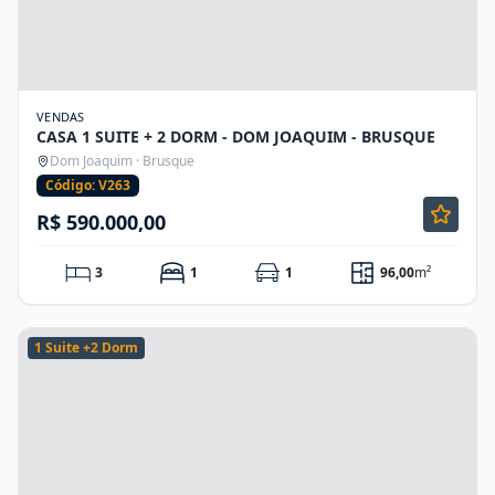
VENDAS
CASA 1 SUITE + 2 DORM - DOM JOAQUIM - BRUSQUE
Dom Joaquim · Brusque
Código: V263
R$ 590.000,00
3
1
1
96,00
m²
1 Suite +2 Dorm