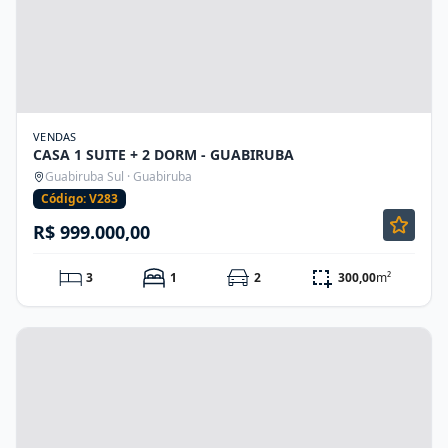
VENDAS
CASA 1 SUITE + 2 DORM - GUABIRUBA
Guabiruba Sul · Guabiruba
Código: V283
R$ 999.000,00
3
1
2
300,00
m²