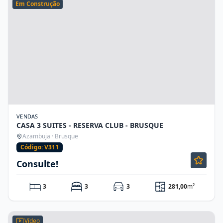
Em Construção
VENDAS
CASA 3 SUITES - RESERVA CLUB - BRUSQUE
Azambuja · Brusque
Código: V311
Consulte!
3
3
3
281,00
m²
Vídeo