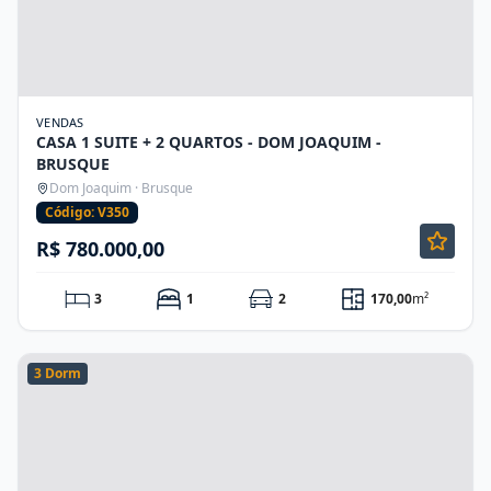
VENDAS
CASA 1 SUITE + 2 QUARTOS - DOM JOAQUIM -
BRUSQUE
Dom Joaquim · Brusque
Código: V350
R$ 780.000,00
3
1
2
170,00
m²
3 Dorm