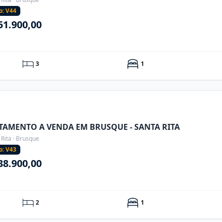
o: V44
51.900,00
3
1
TAMENTO A VENDA EM BRUSQUE - SANTA RITA
 Rita · Brusque
o: V43
38.900,00
2
1