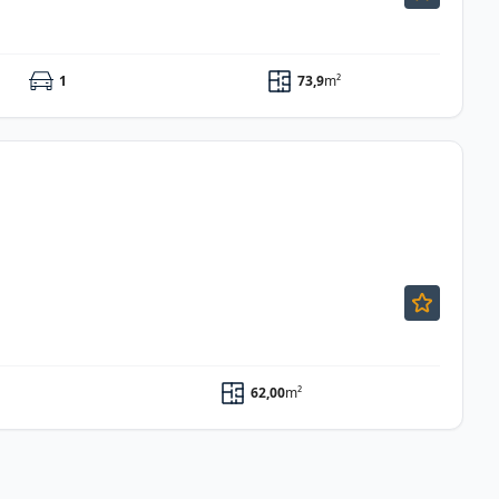
1
73,9
m²
62,00
m²