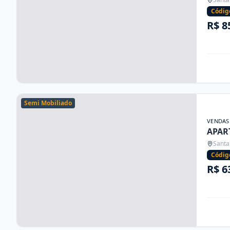
Códig
R$ 8
Semi Mobiliado
VENDAS
APAR
Santa
Códig
R$ 6