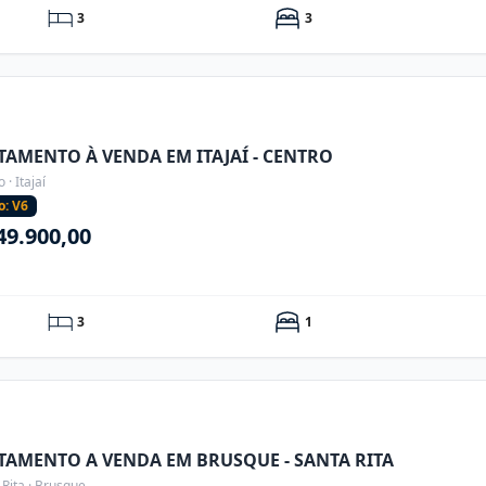
3
3
TAMENTO À VENDA EM ITAJAÍ - CENTRO
 · Itajaí
o: V6
49.900,00
3
1
TAMENTO A VENDA EM BRUSQUE - SANTA RITA
 Rita · Brusque