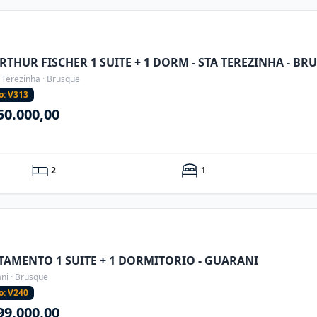
RTHUR FISCHER 1 SUITE + 1 DORM - STA TEREZINHA - BRU
 Terezinha · Brusque
o: V313
50.000,00
2
1
TAMENTO 1 SUITE + 1 DORMITORIO - GUARANI
ni · Brusque
o: V240
99.000,00