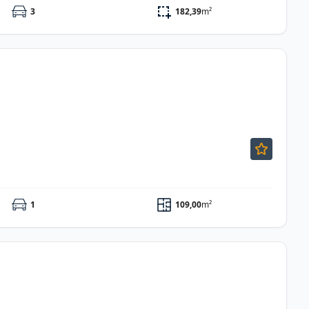
3
182,39
m²
1
109,00
m²