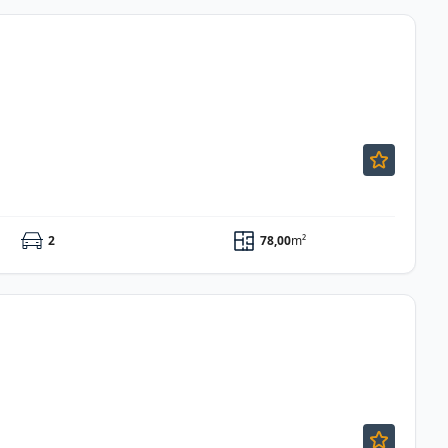
2
78,00
m²