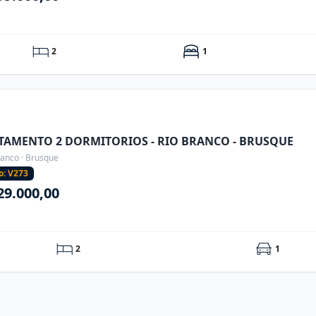
2
1
TAMENTO 2 DORMITORIOS - RIO BRANCO - BRUSQUE
ranco · Brusque
o: V273
29.000,00
2
1