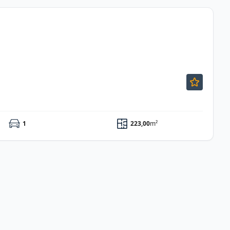
1
223,00
m²