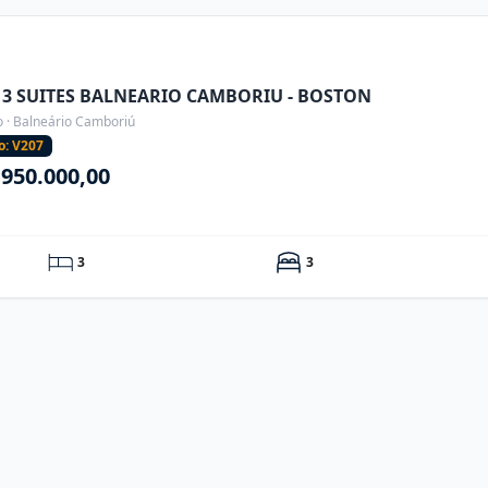
 3 SUITES BALNEARIO CAMBORIU - BOSTON
o · Balneário Camboriú
o: V207
.950.000,00
3
3