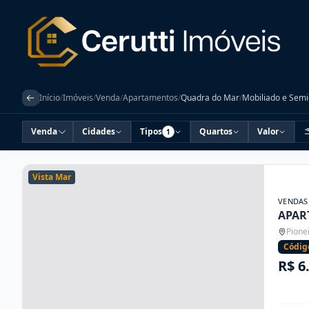
Início
/
Imóveis
/
Venda
/
Apartamentos
/
Quadra do Mar
/
Mobiliado e Semi
Venda
Cidades
Tipos
Quartos
Valor
1
Vista Mar
VENDAS
APAR
Pione
Códig
R$ 6