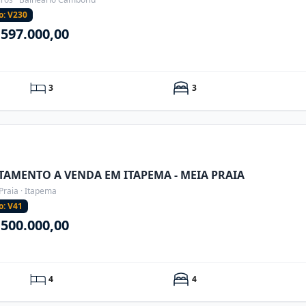
o: V230
.597.000,00
3
3
TAMENTO A VENDA EM ITAPEMA - MEIA PRAIA
Praia · Itapema
o: V41
.500.000,00
4
4