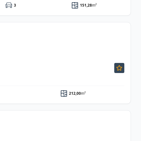
3
151,28
m²
212,00
m²