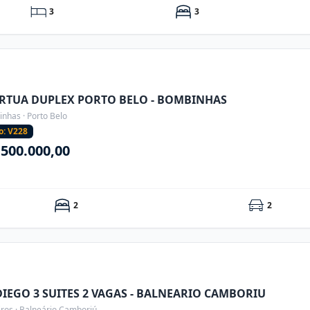
3
3
RTUA DUPLEX PORTO BELO - BOMBINHAS
nhas · Porto Belo
o: V228
.500.000,00
2
2
DIEGO 3 SUITES 2 VAGAS - BALNEARIO CAMBORIU
iros · Balneário Camboriú