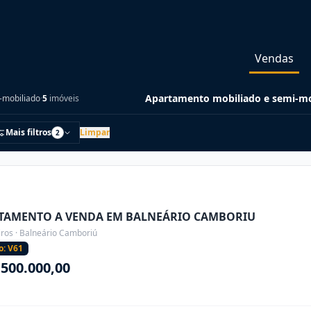
Vendas
Apartamento mobiliado e semi-mo
-mobiliado
·
5
imóveis
Mais filtros
Limpar
2
TAMENTO A VENDA EM BALNEÁRIO CAMBORIU
iros · Balneário Camboriú
o: V61
.500.000,00