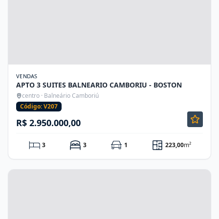
VENDAS
APTO 3 SUITES BALNEARIO CAMBORIU - BOSTON
centro · Balneário Camboriú
Código: V207
R$ 2.950.000,00
3
3
1
223,00
m²