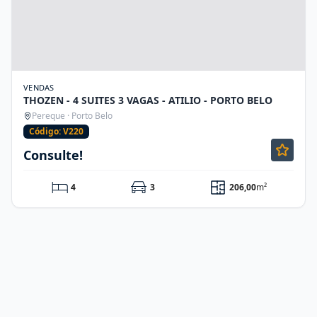
VENDAS
THOZEN - 4 SUITES 3 VAGAS - ATILIO - PORTO BELO
Pereque · Porto Belo
Código: V220
Consulte!
4
3
206,00
m²