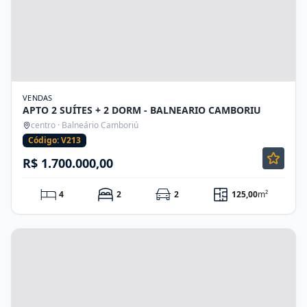
VENDAS
APTO 2 SUÍTES + 2 DORM - BALNEARIO CAMBORIU
centro · Balneário Camboriú
Código: V213
R$ 1.700.000,00
4
2
2
125,00
m²