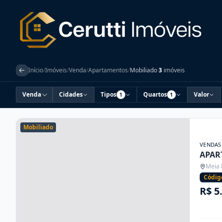
Início
/
Imóveis
/
Venda
/
Apartamentos
/
Mobiliado
·
3
imóveis
Venda
Cidades
Tipos
Quartos
Valor
1
1
Mobiliado
VENDAS
APAR
Meia 
Códig
R$ 5