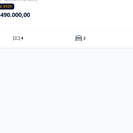
o: V131
.490.000,00
4
2