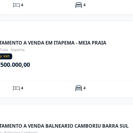
4
4
TAMENTO A VENDA EM ITAPEMA - MEIA PRAIA
Praia · Itapema
o: V41
.500.000,00
4
4
TAMENTO A VENDA BALNEARIO CAMBORIU BARRA SUL
o · Balneário Camboriú