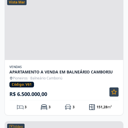
Vista Mar
VENDAS
APARTAMENTO A VENDA EM BALNEÁRIO CAMBORIU
Pioneiros · Balneário Camboriú
Código: V61
R$ 6.500.000,00
3
3
3
151,28
m²
Vídeo