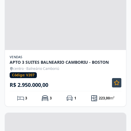
VENDAS
APTO 3 SUITES BALNEARIO CAMBORIU - BOSTON
centro · Balneário Camboriú
Código: V207
R$ 2.950.000,00
3
3
1
223,00
m²