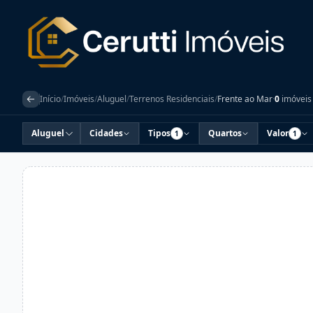
Início
/
Imóveis
/
Aluguel
/
Terrenos Residenciais
/
Frente ao Mar
·
0
imóveis
Aluguel
Cidades
Tipos
Quartos
Valor
1
1