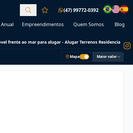
(47) 99772-0392
Favoritos (0 itens)
Anual
Empreendimentos
Quem Somos
Blog
vel frente ao mar para alugar - Alugar Terrenos Residenciais
Mapa
Maior valor