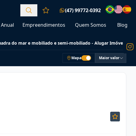
(47) 99772-0392
Favoritos (0 itens)
Anual
Empreendimentos
Quem Somos
Blog
uadra do mar e mobiliado e semi-mobiliado - Alugar Imóveis
Mapa
Maior valor