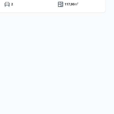
2
117,00
m²