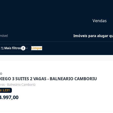
Vendas
Imóveis para alugar q
móvel
Mais filtros
Limpar
2
ÃO
DIEGO 3 SUITES 2 VAGAS - BALNEARIO CAMBORIU
iros · Balneário Camboriú
o: L231
4.997,00