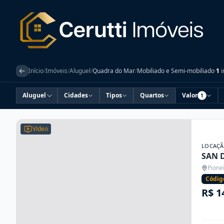
Início
/
Imóveis
/
Aluguel
/
Quadra do Mar
/
Mobiliado e Semi-mobiliado
·
1
i
Aluguel
Cidades
Tipos
Quartos
Valor
1
Vídeo
LOCAÇ
SAN 
Pione
Códig
R$ 1