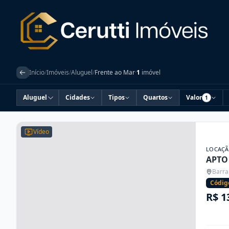
Início
/
Imóveis
/
Aluguel
/
Frente ao Mar
·
1
imóvel
Aluguel
Cidades
Tipos
Quartos
Valor
1
Vídeo
LOCAÇ
APTO 
Barra
Códig
R$ 1