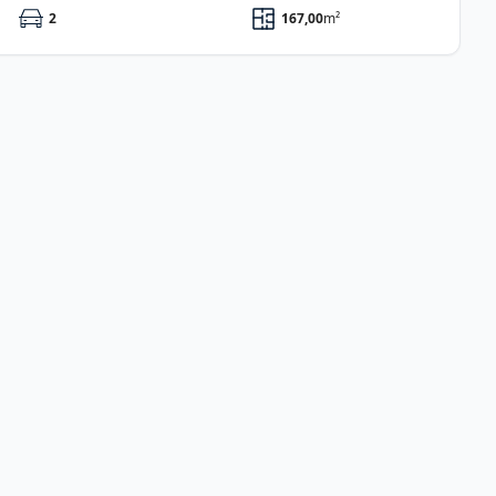
2
167,00
m²