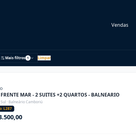
Vendas
Mais filtros
Limpar
1
ÃO
FRENTE MAR - 2 SUITES +2 QUARTOS - BALNEARIO
 Sul · Balneário Camboriú
o: L287
3.500,00