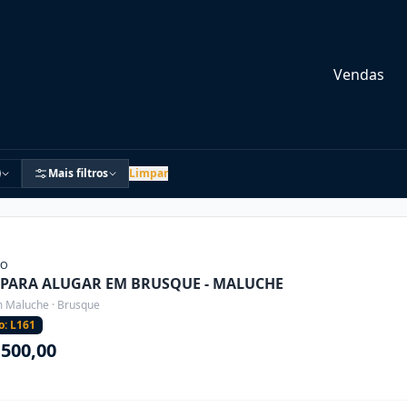
Vendas
Mais filtros
Limpar
ÃO
 PARA ALUGAR EM BRUSQUE - MALUCHE
m Maluche · Brusque
o: L161
.500,00