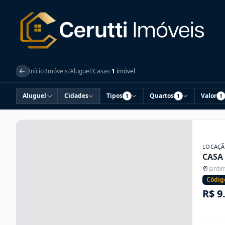
Início
/
Imóveis
/
Aluguel
/
Casas
·
1
imóvel
Aluguel
Cidades
Tipos
Quartos
Valor
1
1
1
LOCAÇ
CASA
Jardi
Códig
R$ 9