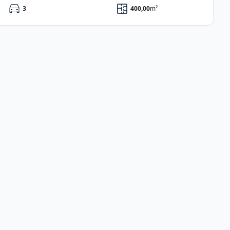
3
400,00
m²