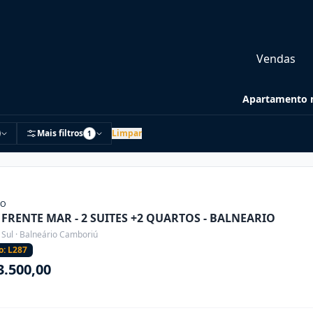
Vendas
Apartamento m
Mais filtros
Limpar
1
ÃO
FRENTE MAR - 2 SUITES +2 QUARTOS - BALNEARIO
 Sul · Balneário Camboriú
o: L287
3.500,00