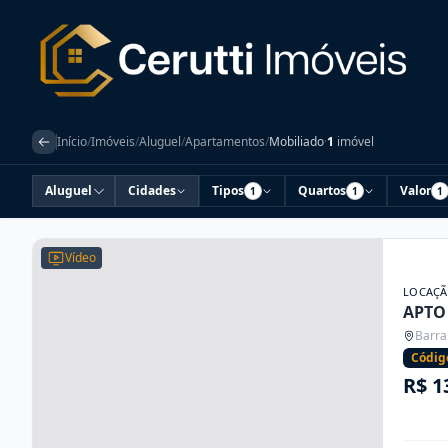
Início
/
Imóveis
/
Aluguel
/
Apartamentos
/
Mobiliado
·
1
imóvel
Aluguel
Cidades
Tipos
Quartos
Valor
1
1
1
Vídeo
LOCAÇ
APTO 
Barra
Códig
R$ 1