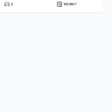
2
167,00
m²