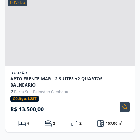
Vídeo
LOCAÇÃO
APTO FRENTE MAR - 2 SUITES +2 QUARTOS -
BALNEARIO
Barra Sul · Balneário Camboriú
Código: L287
R$ 13.500,00
4
2
2
167,00
m²