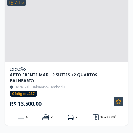
Vídeo
LOCAÇÃO
APTO FRENTE MAR - 2 SUITES +2 QUARTOS -
BALNEARIO
Barra Sul · Balneário Camboriú
Código: L287
R$ 13.500,00
4
2
2
167,00
m²