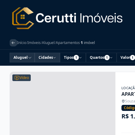
Início
/
Imóveis
/
Aluguel
/
Apartamentos
·
1
imóvel
Aluguel
Cidades
Tipos
Quartos
Valor
1
1
1
Vídeo
LOCAÇ
APAR
Souza
Códig
R$ 1