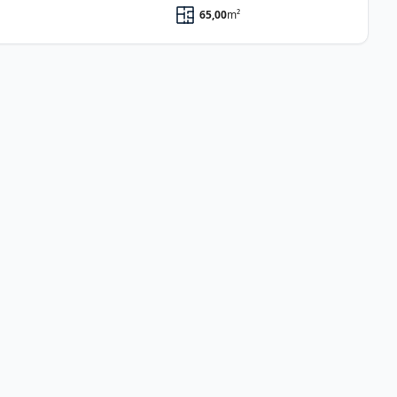
65,00
m²