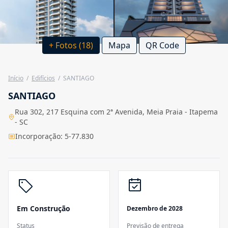
+ Fotos (18)
Mapa
QR Code
Início
/
Edifícios
/
SANTIAGO
SANTIAGO
Rua 302, 217 Esquina com 2ª Avenida, Meia Praia - Itapema
- SC
Incorporação: 5-77.830
Em Construção
Dezembro de 2028
Status
Previsão de entrega