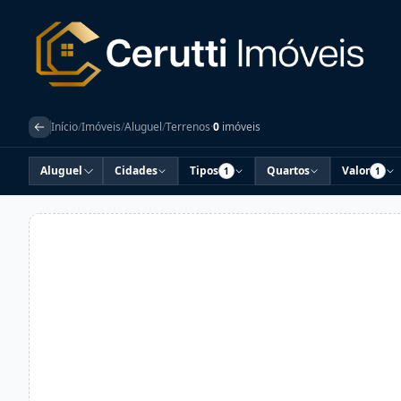
Início
/
Imóveis
/
Aluguel
/
Terrenos
·
0
imóveis
Aluguel
Cidades
Tipos
Quartos
Valor
1
1