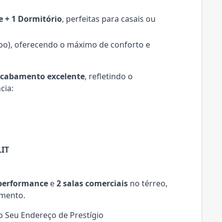
e + 1 Dormitório
, perfeitas para casais ou
o), oferecendo o máximo de conforto e
acabamento excelente
, refletindo o
cia:
LIT
 performance
e
2 salas comerciais
no térreo,
imento.
 Seu Endereço de Prestígio