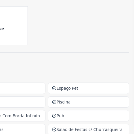
ue
z
Espaço Pet
Piscina
o Com Borda Infinita
Pub
as
Salão de Festas c/ Churrasqueira