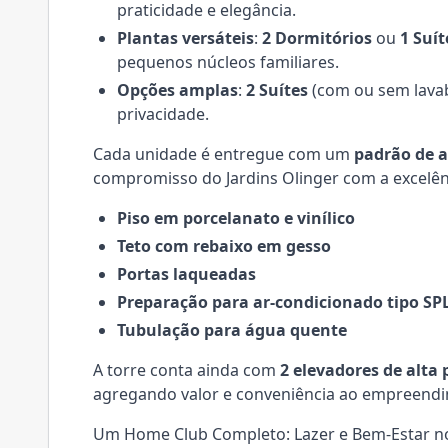
praticidade e elegância.
Plantas versáteis
:
2 Dormitórios
ou
1 Suít
pequenos núcleos familiares.
Opções amplas
:
2 Suítes
(com ou sem lavab
privacidade.
Cada unidade é entregue com um
padrão de 
compromisso do Jardins Olinger com a excelên
Piso em porcelanato e vinílico
Teto com rebaixo em gesso
Portas laqueadas
Preparação para ar-condicionado tipo SP
Tubulação para água quente
A torre conta ainda com
2 elevadores de alta
agregando valor e conveniência ao empreend
Um Home Club Completo: Lazer e Bem-Estar no