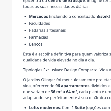
epicentro do
Centro de Brusque
. Imagine ter
todas as suas necessidades diárias:
Mercados
(incluindo o conceituado
Bistek
)
Faculdades
Padarias artesanais
Farmácias
Bancos
Esta é a escolha definitiva para quem valoriza
qualidade de vida elevada no dia a dia.
Tipologias Exclusivas: Design Compacto, Vida
O Jardins Olinger foi meticulosamente projeta
vida, oferecendo
96 apartamentos
divididos 
que variam de
36 m² a 64 m²
, cada planta é u
adaptando-se perfeitamente à sua dinâmica co
Lofts modernos
: Com
1 Suíte
(opções com 