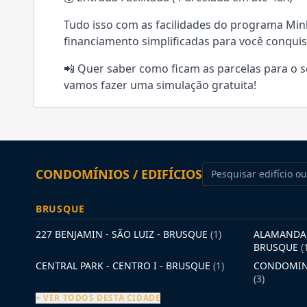
Tudo isso com as facilidades do programa Min
financiamento simplificadas para você conquis
📲 Quer saber como ficam as parcelas para o 
vamos fazer uma simulação gratuita!
CONDOMÍNIOS / EDIFÍCIOS
BRUSQUE
227 BENJAMIN - SÃO LUIZ - BRUSQUE
(1)
ALAMANDA 
BRUSQUE
(
CENTRAL PARK - CENTRO I - BRUSQUE
(1)
CONDOMINI
(3)
+ VER TODOS DESTA CIDADE