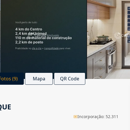
Fotos (9)
Mapa
QR Code
QUE
Incorporação: 52.311