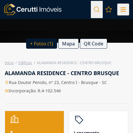
Favoritos (
+ Fotos (1)
Mapa
QR Code
Início
/
Edifícios
/
ALAMANDA RESIDENCE - CENTRO BRUSQUE
ALAMANDA RESIDENCE - CENTRO BRUSQUE
Rua Doutor Penido, nº 23, Centro I - Brusque - SC
Incorporação: R.4-102.546
1
Lançamento