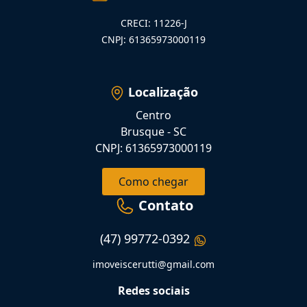
CRECI: 11226-J
CNPJ: 61365973000119
Localização
Centro
Brusque - SC
CNPJ: 61365973000119
Como chegar
Contato
(47) 99772-0392
imoveiscerutti@gmail.com
Redes sociais