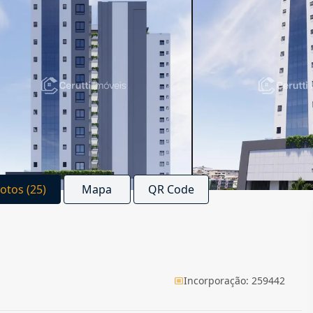
Fotos (25)
Mapa
QR Code
Incorporação: 259442