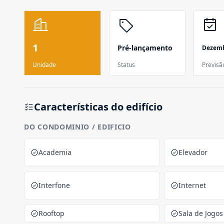
1
Pré-lançamento
Dezemb
Unidade
Status
Previsã
Características do edifício
DO CONDOMINIO / EDIFICIO
Academia
Elevador
Interfone
Internet
Rooftop
Sala de Jogos