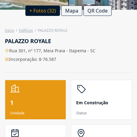
+ Fotos (32)
Mapa
QR Code
Início
/
Edifícios
/
PALAZZO ROYALE
PALAZZO ROYALE
Rua 301, nº 177, Meia Praia - Itapema - SC
Incorporação: 8-76.587
1
Em Construção
Unidade
Status